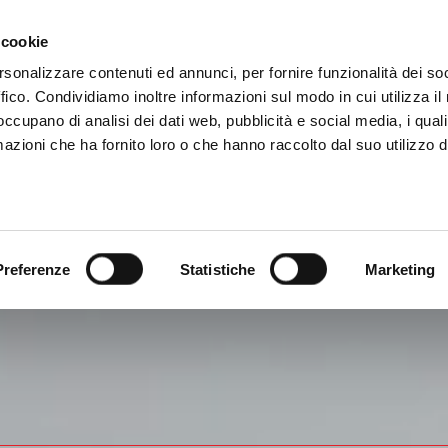
 cookie
Accedi all'ecommerce Ovam
A
rsonalizzare contenuti ed annunci, per fornire funzionalità dei so
ffico. Condividiamo inoltre informazioni sul modo in cui utilizza il 
 occupano di analisi dei dati web, pubblicità e social media, i qual
ASTER
FGL
NETWORK
SERVIZI
azioni che ha fornito loro o che hanno raccolto dal suo utilizzo d
Preferenze
Statistiche
Marketing