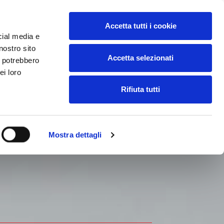
Accetta tutti i cookie
ccedi all'ecommerce FGL
cial media e
nostro sito
Accetta selezionati
i potrebbero
BACHECA
CONTATTI
ei loro
Rifiuta tutti
Mostra dettagli