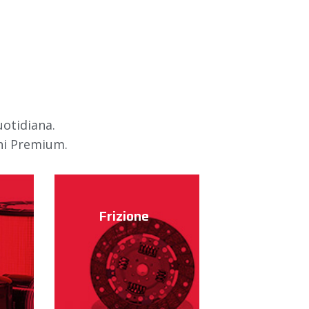
uotidiana.
hi Premium.
Frizione