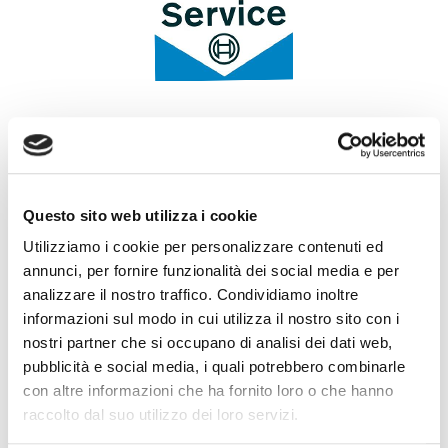
OVAM è Concessionario Bosch per buona parte del
nord e centro Italia
Bosch Car Service è la più importante rete di
Officineindipendenti nel mondo. Progetto gestito da
Questo sito web utilizza i cookie
Ovam dal 2011 che ha registrato ogni anno una crescita
Utilizziamo i cookie per personalizzare contenuti ed
della copertura territoriale grazie al sostegno e
annunci, per fornire funzionalità dei social media e per
all’impegno dei Ricambisti Partner.
analizzare il nostro traffico. Condividiamo inoltre
informazioni sul modo in cui utilizza il nostro sito con i
I principali contenuti del progetto:
nostri partner che si occupano di analisi dei dati web,
Visibilità per le Officine
grazie alla specifica pubblicata
pubblicità e social media, i quali potrebbero combinarle
sul sito pubblico e alle campagne di pubblicità
con altre informazioni che ha fornito loro o che hanno
nazionale.
raccolto dal suo utilizzo dei loro servizi.
Per l’automobilista
sono attive diverse convenzioni in
continuo aggiornamento oltre a servizi quali ed