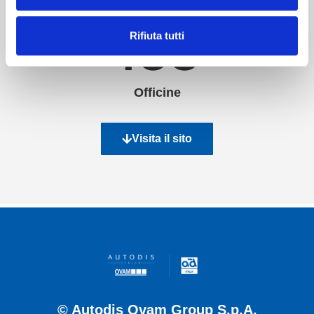
148
Rifiuta tutti
Officine
Visita il sito
© Autodis Ovam Group S.p.A.