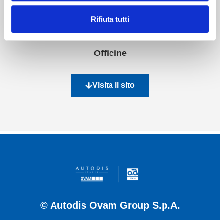
89
Rifiuta tutti
Officine
Visita il sito
© Autodis Ovam Group S.p.A.