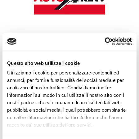
AutoCrew è il progetto Bosch di nuova generazione,
gestito da Ovam a partire dal 2013 nelle regioni
Lombardia, Piemonte, Liguria, Emilia Romagna, Valle
Questo sito web utilizza i cookie
d’Aosta, Veneto, Toscana. Ovam può sviluppare il
Utilizziamo i cookie per personalizzare contenuti ed
progetto in tutte le regioni in cui ci sia il Ricambista
annunci, per fornire funzionalità dei social media e per
Partner con il profilo richiesto.
analizzare il nostro traffico. Condividiamo inoltre
I principali contenuti del Progetto.
informazioni sul modo in cui utilizza il nostro sito con i
Visibilità per le Officine
grazie alla specifica scheda
nostri partner che si occupano di analisi dei dati web,
tecnica pubblicata sul sito pubblico e alle campagne di
pubblicità e social media, i quali potrebbero combinarle
pubblicità locale.
con altre informazioni che ha fornito loro o che hanno
Per l’automobilista
sono attive diverse convenzioni in
raccolto dal suo utilizzo dei loro servizi.
continuo aggiornamento oltre a servizi i quali ad
esempio: