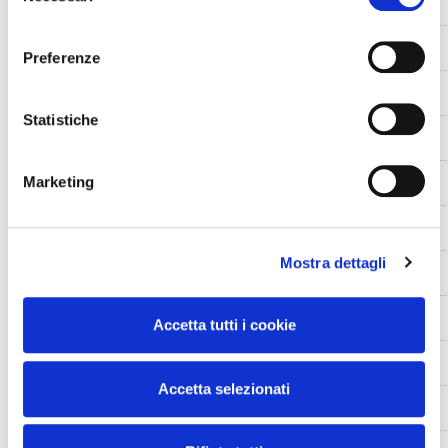
AC ROLCAR
consenso
AHE
Preferenze
ALKAR
Statistiche
AVA
Marketing
BEHR
BEHR HELLA
Mostra dettagli
DENSO
EPS
Accetta tutti i cookie
EURO STAMP
Accetta selezionati
FABBRI