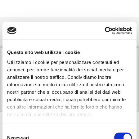
I Nostri Marchi
Questo sito web utilizza i cookie
Listini Prodotti FGL
Utilizziamo i cookie per personalizzare contenuti ed
annunci, per fornire funzionalità dei social media e per
analizzare il nostro traffico. Condividiamo inoltre
informazioni sul modo in cui utilizza il nostro sito con i
Filtra i documenti in elenco con una parola chiave
nostri partner che si occupano di analisi dei dati web,
pubblicità e social media, i quali potrebbero combinarle
con altre informazioni che ha fornito loro o che hanno
raccolto dal suo utilizzo dei loro servizi.
4 SEASONS
Selezione
Necessari
del