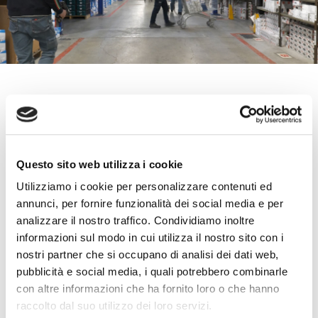
Una piattaforma online
con oltre 120.000 codici
Questo sito web utilizza i cookie
Utilizziamo i cookie per personalizzare contenuti ed
annunci, per fornire funzionalità dei social media e per
analizzare il nostro traffico. Condividiamo inoltre
informazioni sul modo in cui utilizza il nostro sito con i
Ovam è un’azienda di distribuzione che rappresenta
nostri partner che si occupano di analisi dei dati web,
oltre
30 marchi di prodotti
e che gestisce
120.000
pubblicità e social media, i quali potrebbero combinarle
codici disponibili
a magazzino, per un totale di
con altre informazioni che ha fornito loro o che hanno
circa
18.750 movimentati
giornalmente e pari a
raccolto dal suo utilizzo dei loro servizi.