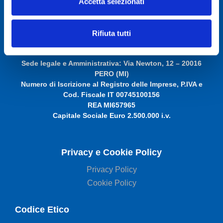
Accetta selezionati
© Autodis Ovam Group S.p.A.
Autodis Ovam Group S.p.A. a Socio Unico
Rifiuta tutti
Società soggetta a Direzione e Coordinamento della
AUTODIS ITALIA S.r.l.
Sede legale e Amministrativa: Via Newton, 12 – 20016
PERO (MI)
Numero di Iscrizione al Registro delle Imprese, P.IVA e
Cod. Fiscale IT 00745100156
REA MI657965
Capitale Sociale Euro 2.500.000 i.v.
Privacy e Cookie Policy
Privacy Policy
Cookie Policy
Codice Etico