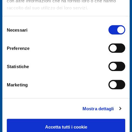
con altre informazioni che ha fornito loro o che hanno
raccolto dal suo utilizzo dei loro servizi.
Selezione
Necessari
del
© Autodis Ovam Group S.p.A.
consenso
Autodis Ovam Group S.p.A. a Socio Unico
Preferenze
Società soggetta a Direzione e Coordinamento della
AUTODIS ITALIA S.r.l.
Sede legale e Amministrativa: Via Newton, 12 – 20016
Statistiche
PERO (MI)
Numero di Iscrizione al Registro delle Imprese, P.IVA e
Cod. Fiscale IT 00745100156
Marketing
REA MI657965
Capitale Sociale Euro 2.500.000 i.v.
Mostra dettagli
Privacy e Cookie Policy
Privacy Policy
Accetta tutti i cookie