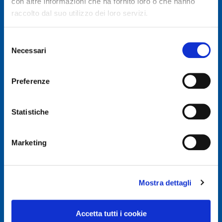
con altre informazioni che ha fornito loro o che hanno
raccolto dal suo utilizzo dei loro servizi.
Selezione
Necessari
del
© Autodis Ovam Group S.p.A.
consenso
Autodis Ovam Group S.p.A. a Socio Unico
Preferenze
Società soggetta a Direzione e Coordinamento della
AUTODIS ITALIA S.r.l.
Sede legale e Amministrativa: Via Newton, 12 – 20016
Statistiche
PERO (MI)
Numero di Iscrizione al Registro delle Imprese, P.IVA e
Cod. Fiscale IT 00745100156
Marketing
REA MI657965
Capitale Sociale Euro 2.500.000 i.v.
Mostra dettagli
Privacy e Cookie Policy
Privacy Policy
Accetta tutti i cookie