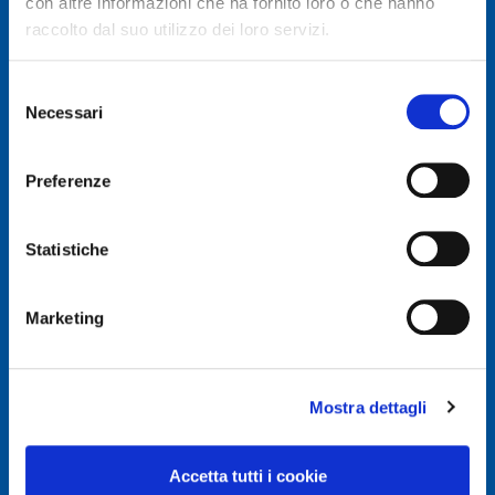
con altre informazioni che ha fornito loro o che hanno
raccolto dal suo utilizzo dei loro servizi.
Selezione
Necessari
del
© Autodis Ovam Group S.p.A.
consenso
Autodis Ovam Group S.p.A. a Socio Unico
Preferenze
Società soggetta a Direzione e Coordinamento della
AUTODIS ITALIA S.r.l.
Sede legale e Amministrativa: Via Newton, 12 – 20016
Statistiche
PERO (MI)
Numero di Iscrizione al Registro delle Imprese, P.IVA e
Cod. Fiscale IT 00745100156
Marketing
REA MI657965
Capitale Sociale Euro 2.500.000 i.v.
Mostra dettagli
Privacy e Cookie Policy
Privacy Policy
Accetta tutti i cookie