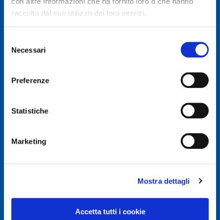
con altre informazioni che ha fornito loro o che hanno
raccolto dal suo utilizzo dei loro servizi.
Selezione
Necessari
del
© Autodis Ovam Group S.p.A.
consenso
Autodis Ovam Group S.p.A. a Socio Unico
Preferenze
Società soggetta a Direzione e Coordinamento della
AUTODIS ITALIA S.r.l.
Sede legale e Amministrativa: Via Newton, 12 – 20016
Statistiche
PERO (MI)
Numero di Iscrizione al Registro delle Imprese, P.IVA e
Cod. Fiscale IT 00745100156
Marketing
REA MI657965
Capitale Sociale Euro 2.500.000 i.v.
Mostra dettagli
Privacy e Cookie Policy
Privacy Policy
Accetta tutti i cookie