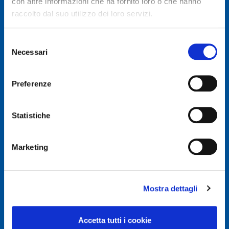
con altre informazioni che ha fornito loro o che hanno
raccolto dal suo utilizzo dei loro servizi.
Selezione
Necessari
del
© Autodis Ovam Group S.p.A.
consenso
Autodis Ovam Group S.p.A. a Socio Unico
Preferenze
Società soggetta a Direzione e Coordinamento della
AUTODIS ITALIA S.r.l.
Sede legale e Amministrativa: Via Newton, 12 – 20016
Statistiche
PERO (MI)
Numero di Iscrizione al Registro delle Imprese, P.IVA e
Cod. Fiscale IT 00745100156
Marketing
REA MI657965
Capitale Sociale Euro 2.500.000 i.v.
Mostra dettagli
Privacy e Cookie Policy
Privacy Policy
Accetta tutti i cookie