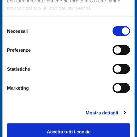
con altre informazioni che ha fornito loro o che hanno
raccolto dal suo utilizzo dei loro servizi.
Selezione
Necessari
del
© Autodis Ovam Group S.p.A.
consenso
Autodis Ovam Group S.p.A. a Socio Unico
Preferenze
Società soggetta a Direzione e Coordinamento della
AUTODIS ITALIA S.r.l.
Sede legale e Amministrativa: Via Newton, 12 – 20016
Statistiche
PERO (MI)
Numero di Iscrizione al Registro delle Imprese, P.IVA e
Cod. Fiscale IT 00745100156
Marketing
REA MI657965
Capitale Sociale Euro 2.500.000 i.v.
Mostra dettagli
Privacy e Cookie Policy
Privacy Policy
Accetta tutti i cookie