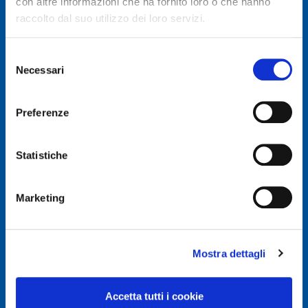
con altre informazioni che ha fornito loro o che hanno
raccolto dal suo utilizzo dei loro servizi.
Selezione
Necessari
del
© Autodis Ovam Group S.p.A.
consenso
Autodis Ovam Group S.p.A. a Socio Unico
Preferenze
Società soggetta a Direzione e Coordinamento della
AUTODIS ITALIA S.r.l.
Sede legale e Amministrativa: Via Newton, 12 – 20016
Statistiche
PERO (MI)
Numero di Iscrizione al Registro delle Imprese, P.IVA e
Cod. Fiscale IT 00745100156
Marketing
REA MI657965
Capitale Sociale Euro 2.500.000 i.v.
Mostra dettagli
Privacy e Cookie Policy
Privacy Policy
Accetta tutti i cookie