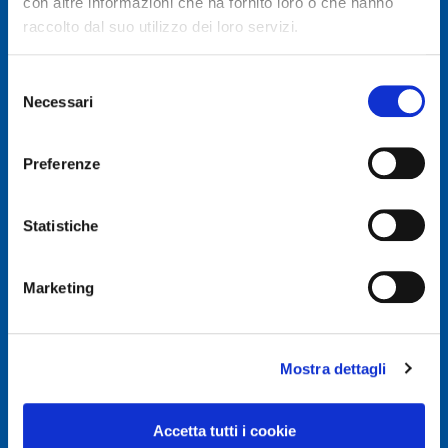
con altre informazioni che ha fornito loro o che hanno
raccolto dal suo utilizzo dei loro servizi.
Selezione
Necessari
del
© Autodis Ovam Group S.p.A.
consenso
Autodis Ovam Group S.p.A. a Socio Unico
Preferenze
Società soggetta a Direzione e Coordinamento della
AUTODIS ITALIA S.r.l.
Sede legale e Amministrativa: Via Newton, 12 – 20016
Statistiche
PERO (MI)
Numero di Iscrizione al Registro delle Imprese, P.IVA e
Cod. Fiscale IT 00745100156
Marketing
REA MI657965
Capitale Sociale Euro 2.500.000 i.v.
Mostra dettagli
Privacy e Cookie Policy
Privacy Policy
Accetta tutti i cookie