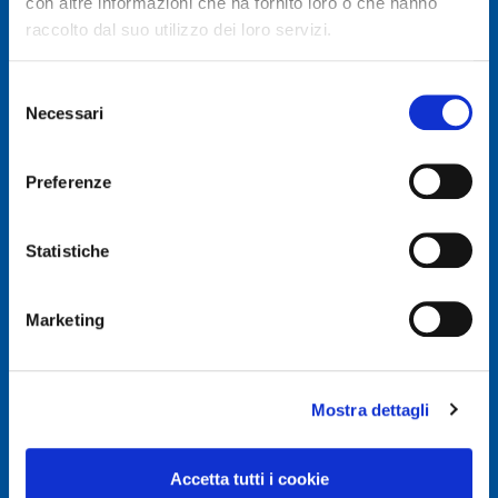
con altre informazioni che ha fornito loro o che hanno
raccolto dal suo utilizzo dei loro servizi.
Selezione
Necessari
del
© Autodis Ovam Group S.p.A.
consenso
Autodis Ovam Group S.p.A. a Socio Unico
Preferenze
Società soggetta a Direzione e Coordinamento della
AUTODIS ITALIA S.r.l.
Sede legale e Amministrativa: Via Newton, 12 – 20016
Statistiche
PERO (MI)
Numero di Iscrizione al Registro delle Imprese, P.IVA e
Cod. Fiscale IT 00745100156
Marketing
REA MI657965
Capitale Sociale Euro 2.500.000 i.v.
Mostra dettagli
Privacy e Cookie Policy
Privacy Policy
Accetta tutti i cookie