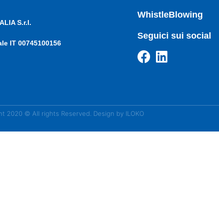
WhistleBlowing
LIA S.r.l.
Seguici sui social
cale IT 00745100156
ht 2020 © All rights Reserved. Design by ILOKO