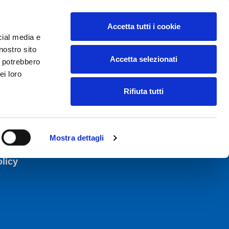
Accetta tutti i cookie
ccedi all'ecommerce FGL
cial media e
nostro sito
Accetta selezionati
i potrebbero
BACHECA
CONTATTI
ei loro
Rifiuta tutti
Mostra dettagli
licy