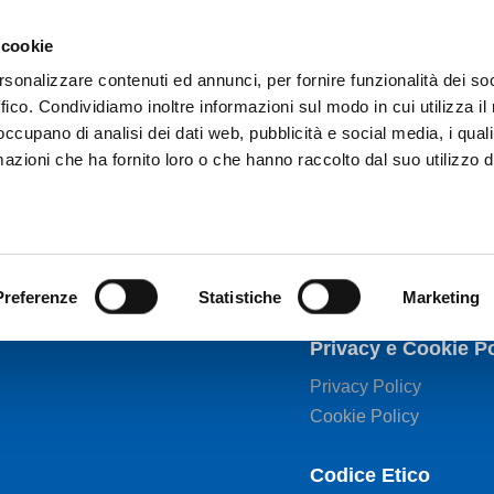
 cookie
Accedi all'ecommerce Ovam
A
rsonalizzare contenuti ed annunci, per fornire funzionalità dei so
ffico. Condividiamo inoltre informazioni sul modo in cui utilizza il 
 occupano di analisi dei dati web, pubblicità e social media, i qual
ASTER
FGL
NETWORK
SERVIZI
azioni che ha fornito loro o che hanno raccolto dal suo utilizzo d
Preferenze
Statistiche
Marketing
Privacy e Cookie Po
Privacy Policy
Cookie Policy
Codice Etico