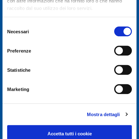
con altre informazioni che ha fornito loro o che hanno
raccolto dal suo utilizzo dei loro servizi.
Selezione
Necessari
del
© Autodis Ovam Group S.p.A.
consenso
Autodis Ovam Group S.p.A. a Socio Unico
Preferenze
Società soggetta a Direzione e Coordinamento della
AUTODIS ITALIA S.r.l.
Sede legale e Amministrativa: Via Newton, 12 – 20016
Statistiche
PERO (MI)
Numero di Iscrizione al Registro delle Imprese, P.IVA e
Cod. Fiscale IT 00745100156
Marketing
REA MI657965
Capitale Sociale Euro 2.500.000 i.v.
Mostra dettagli
Privacy e Cookie Policy
Privacy Policy
Accetta tutti i cookie