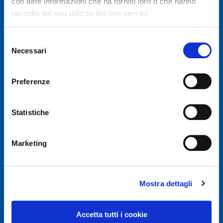
con altre informazioni che ha fornito loro o che hanno
raccolto dal suo utilizzo dei loro servizi.
Selezione
Necessari
del
© Autodis Ovam Group S.p.A.
consenso
Autodis Ovam Group S.p.A. a Socio Unico
Preferenze
Società soggetta a Direzione e Coordinamento della
AUTODIS ITALIA S.r.l.
Sede legale e Amministrativa: Via Newton, 12 – 20016
Statistiche
PERO (MI)
Numero di Iscrizione al Registro delle Imprese, P.IVA e
Cod. Fiscale IT 00745100156
Marketing
REA MI657965
Capitale Sociale Euro 2.500.000 i.v.
Mostra dettagli
Privacy e Cookie Policy
Privacy Policy
Accetta tutti i cookie