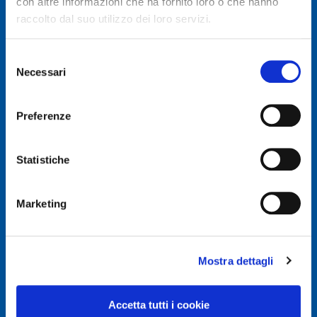
con altre informazioni che ha fornito loro o che hanno
raccolto dal suo utilizzo dei loro servizi.
Selezione
Necessari
del
© Autodis Ovam Group S.p.A.
consenso
Autodis Ovam Group S.p.A. a Socio Unico
Preferenze
Società soggetta a Direzione e Coordinamento della
AUTODIS ITALIA S.r.l.
Sede legale e Amministrativa: Via Newton, 12 – 20016
Statistiche
PERO (MI)
Numero di Iscrizione al Registro delle Imprese, P.IVA e
Cod. Fiscale IT 00745100156
Marketing
REA MI657965
Capitale Sociale Euro 2.500.000 i.v.
Mostra dettagli
Privacy e Cookie Policy
Privacy Policy
Accetta tutti i cookie