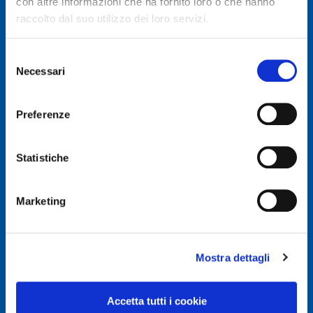
con altre informazioni che ha fornito loro o che hanno
raccolto dal suo utilizzo dei loro servizi.
Selezione
Necessari
del
© Autodis Ovam Group S.p.A.
consenso
Autodis Ovam Group S.p.A. a Socio Unico
Preferenze
Società soggetta a Direzione e Coordinamento della
AUTODIS ITALIA S.r.l.
Sede legale e Amministrativa: Via Newton, 12 – 20016
Statistiche
PERO (MI)
Numero di Iscrizione al Registro delle Imprese, P.IVA e
Cod. Fiscale IT 00745100156
Marketing
REA MI657965
Capitale Sociale Euro 2.500.000 i.v.
Mostra dettagli
Privacy e Cookie Policy
Privacy Policy
Accetta tutti i cookie