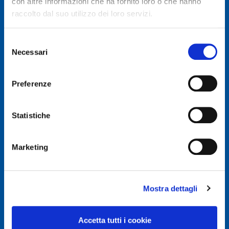
con altre informazioni che ha fornito loro o che hanno
raccolto dal suo utilizzo dei loro servizi.
Selezione
Necessari
del
© Autodis Ovam Group S.p.A.
consenso
Autodis Ovam Group S.p.A. a Socio Unico
Preferenze
Società soggetta a Direzione e Coordinamento della
AUTODIS ITALIA S.r.l.
Sede legale e Amministrativa: Via Newton, 12 – 20016
Statistiche
PERO (MI)
Numero di Iscrizione al Registro delle Imprese, P.IVA e
Cod. Fiscale IT 00745100156
Marketing
REA MI657965
Capitale Sociale Euro 2.500.000 i.v.
Mostra dettagli
Privacy e Cookie Policy
Privacy Policy
Accetta tutti i cookie